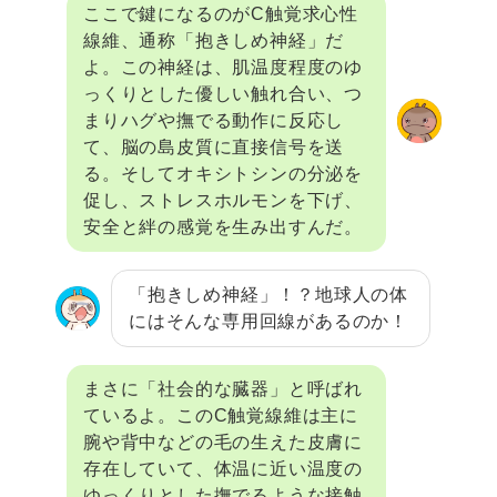
ここで鍵になるのがC触覚求心性
線維、通称「抱きしめ神経」だ
よ。この神経は、肌温度程度のゆ
っくりとした優しい触れ合い、つ
まりハグや撫でる動作に反応し
て、脳の島皮質に直接信号を送
る。そしてオキシトシンの分泌を
促し、ストレスホルモンを下げ、
安全と絆の感覚を生み出すんだ。
「抱きしめ神経」！？地球人の体
にはそんな専用回線があるのか！
まさに「社会的な臓器」と呼ばれ
ているよ。このC触覚線維は主に
腕や背中などの毛の生えた皮膚に
存在していて、体温に近い温度の
ゆっくりとした撫でるような接触