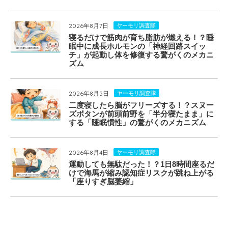
2026年8月7日
ヤーモリ調査隊
寝るだけで筋肉が育ち脂肪が燃える！？睡
眠中に成長ホルモンの「神経回路スイッ
チ」が起動し体を修復する驚がくのメカニ
ズム
2026年8月5日
ヤーモリ調査隊
二度寝したら脳がフリーズする！？スヌー
ズボタンが前頭前野を「半分寝たまま」に
する「睡眠慣性」の驚がくのメカニズム
2026年8月4日
ヤーモリ調査隊
運動しても無駄だった！？1日8時間座るだ
けで海馬が縮み認知症リスクが跳ね上がる
「座りすぎ脳萎縮」