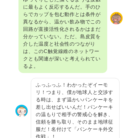
に最もよく反応するんだ。手のひ
らでカップを包む動作とは条件が
異なるから、温かい飲み物でこの
回路が直接活性化されるかはまだ
分かっていない。ただ、島皮質を
介した温度と社会性のつながり
は、このC触覚線維のネットワー
クとも関連が深いと考えられてい
るよ。
ふっふっふ！わかったぞイーモ
リ！つまり、僕が地球人と交渉す
る時は、まず温かいパンケーキを
差し出せばいいんだ！パンケーキ
の温もりで相手の警戒心を解き、
信頼を勝ち取り、そのまま地球征
服だ！名付けて「パンケーキ外交
作戦」！