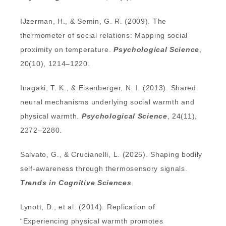
IJzerman, H., & Semin, G. R. (2009). The
thermometer of social relations: Mapping social
proximity on temperature.
Psychological Science
,
20(10), 1214–1220.
Inagaki, T. K., & Eisenberger, N. I. (2013). Shared
neural mechanisms underlying social warmth and
physical warmth.
Psychological Science
, 24(11),
2272–2280.
Salvato, G., & Crucianelli, L. (2025). Shaping bodily
self-awareness through thermosensory signals.
Trends in Cognitive Sciences
.
Lynott, D., et al. (2014). Replication of
“Experiencing physical warmth promotes