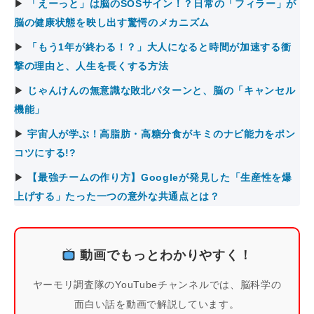
▶
「えーっと」は脳のSOSサイン！？日常の「フィラー」が
脳の健康状態を映し出す驚愕のメカニズム
▶
「もう1年が終わる！？」大人になると時間が加速する衝
撃の理由と、人生を長くする方法
▶
じゃんけんの無意識な敗北パターンと、脳の「キャンセル
機能」
▶
宇宙人が学ぶ！高脂肪・高糖分食がキミのナビ能力をポン
コツにする!?
▶
【最強チームの作り方】Googleが発見した「生産性を爆
上げする」たった一つの意外な共通点とは？
動画でもっとわかりやすく！
ヤーモリ調査隊のYouTubeチャンネルでは、脳科学の
面白い話を動画で解説しています。