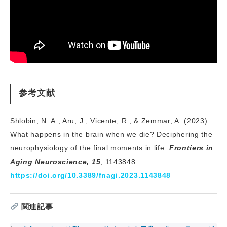
参考文献
Shlobin, N. A., Aru, J., Vicente, R., & Zemmar, A. (2023).
What happens in the brain when we die? Deciphering the
neurophysiology of the final moments in life.
Frontiers in
Aging Neuroscience, 15
, 1143848.
https://doi.org/10.3389/fnagi.2023.1143848
関連記事